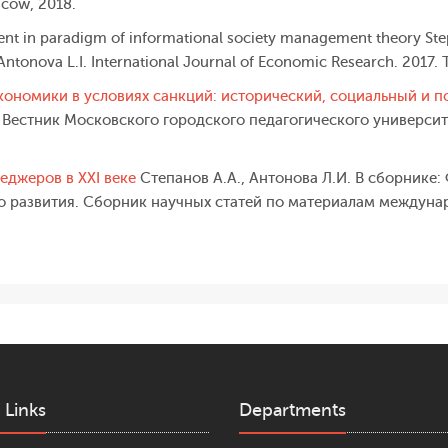
cow, 2018.
t in paradigm of informational society management theory Step
 Antonova L.I. International Journal of Economic Research. 2017. Т
ономики в условиях санкций: исторический, социальный и п
. Вестник Московского городского педагогического университ
еджеров в XXI веке
Степанов А.А., Антонова Л.И. В сборнике
о развития. Сборник научных статей по материалам междуна
 Links
Departments