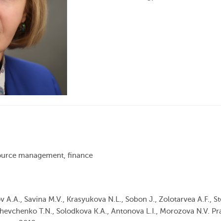
ource management, finance
.A., Savina M.V., Krasyukova N.L., Sobon J., Zolotarvea A.F., Ste
Shevchenko T.N., Solodkova K.A., Antonova L.I., Morozova N.V. Pr