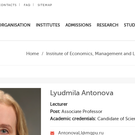
CONTACTS
FAQ
SITEMAP
ORGANISATION
INSTITUTES
ADMISSIONS
RESEARCH
STUD
Home
Institute of Economics, Management and 
Lyudmila Antonova
Lecturer
Post:
Associate Professor
Academic credentials:
Candidate of Scie
AntonovaLI@mgpu.ru