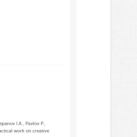
panov I.A., Pavlov P.,
actical work on creative