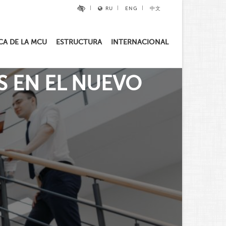
RU
ENG
中文
CA DE LA MCU
ESTRUCTURA
INTERNACIONAL
slide_2
S EN EL NUEVO