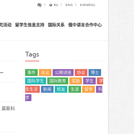
RU
ENG
ESPAÑOL
究活动
留学生信息支持
国际关系
俄中语言合作中心
Tags
一
事件
会议
公開讲座
协议
博士
国际学生
国际教育
奖励
学生
学
生生活
新闻
校友
生涯
留学
科
学
，莫斯科