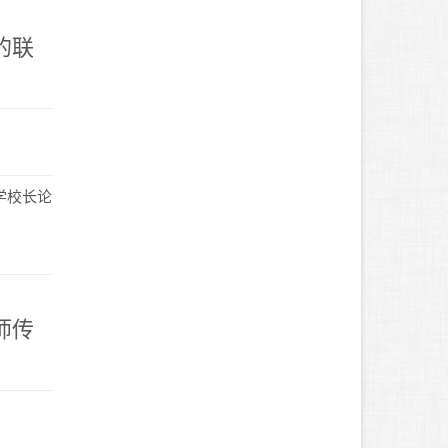
的联
学校长论
师传