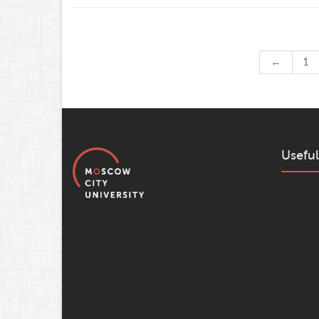
←
1
Useful