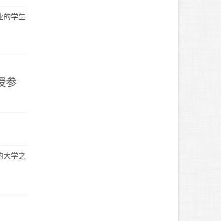
业的学生
授参
的大学之