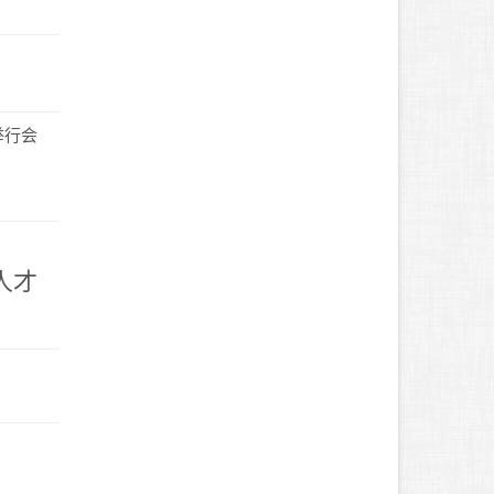
举行会
人才