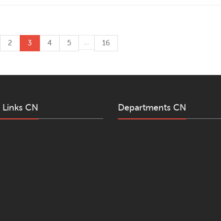
…
2
3
4
5
16
 Links CN
Departments CN