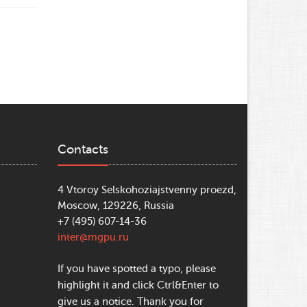
Contacts
4 Vtoroy Selskohoziajstvenny proezd,
Moscow, 129226, Russia
+7 (495) 607-14-36
inter@mgpu.ru
If you have spotted a typo, please
highlight it and click Ctrl&Enter to
give us a notice. Thank you for