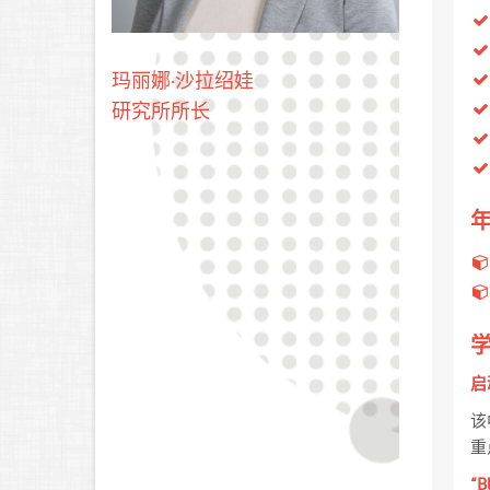
玛丽娜·沙拉绍娃
研究所所长
启
该
重
“