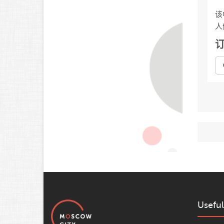
该
人
Useful