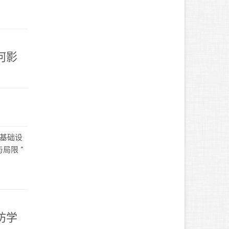
何影
育基础设
局限 ”
坊学