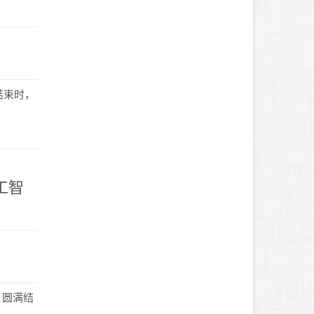
结束时，
工智
 圆满结