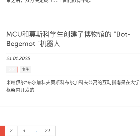
束之后，双方决定成立人工智能教育中心
MCU和莫斯科学生创建了博物馆的 “Bot-
Begemot ”机器人
21.01.2025
文化
事件
米哈伊尔*布尔加科夫莫斯科布尔加科夫公寓的互动指南是在大学
框架内开发的
…
1
2
3
23