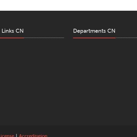
 Links CN
Departments CN
License
|
Accreditation