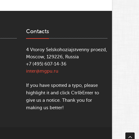
Contacts
4 Vtoroy Selskohoziajstvenny proezd,
Moscow, 129226, Russia
+7 (495) 607-14-36
inter@mgpu.ru
If you have spotted a typo, please
highlight it and click Ctrl&Enter to
give us a notice. Thank you for
making us better!