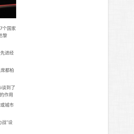
7个国家
达黎
际先进经
主席都柏
li谈到了
中的作用
院或城市
战“设