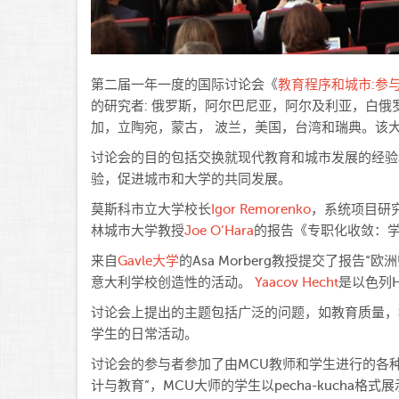
第二届一年一度的国际讨论会《
教育程序和城市:参
的研究者: 俄罗斯，阿尔巴尼亚，阿尔及利亚，白
加，立陶宛，蒙古， 波兰，美国，台湾和瑞典。该
讨论会的目的包括交换就现代教育和城市发展的经验
验，促进城市和大学的共同发展。
莫斯科市立大学校长
Igor Remorenko
，系统项目研
林城市大学教授
Joe O’Hara
的报告《专职化收敛：
来自
Gavle大学
的Asa Morberg教授提交了报告“欧洲
意大利学校创造性的活动。
Yaacov Hecht
是以色列
讨论会上提出的主题包括广泛的问题，如教育质量，
学生的日常活动。
讨论会的参与者参加了由MCU教师和学生进行的各
计与教育”，MCU大师的学生以pecha-kucha格