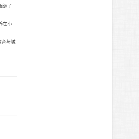
强调了
养在小
。
教育与城