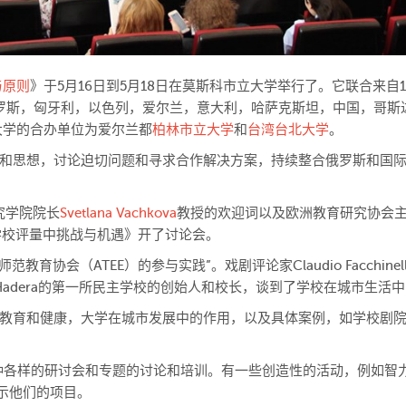
与原则
》于5月16日到5月18日在莫斯科市立大学举行了。它联合来自1
俄罗斯，匈牙利，以色列，爱尔兰，意大利，哈萨克斯坦，中国，哥斯
大学的合办单位为爱尔兰都
柏林市立大学
和
台湾台北大学
。
和思想，讨论迫切问题和寻求合作解决方案，持续整合俄罗斯和国
究学院院长
Svetlana Vachkova
教授的欢迎词以及欧洲教育研究协会
学校评量中挑战与机遇》开了讨论会。
师范教育协会（ATEE）的参与实践”。戏剧评论家Claudio Facchinel
Hadera的第一所民主学校的创始人和校长，谈到了学校在城市生活
教育和健康，大学在城市发展中的作用，以及具体案例，如学校剧
种各样的研讨会和专题的讨论和培训。有一些创造性的活动，例如智力
式展示他们的项目。