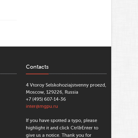
Contacts
4 Vtoroy Selskohoziajstvenny proezd,
Moscow, 129226, Russia
+7 (495) 607-14-36
inter@mgpu.ru
If you have spotted a typo, please
highlight it and click Ctrl&Enter to
give us a notice. Thank you for