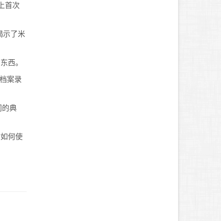
”上首次
揭示了米
的东西。
的档案录
间的典
馆如何使