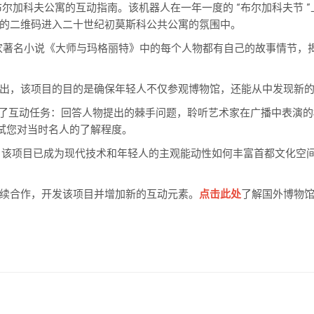
的莫斯科布尔加科夫公寓的互动指南。该机器人在一年一度的 “布尔加科夫节 
的二维码进入二十世纪初莫斯科公共公寓的氛围中。
作家著名小说《大师与玛格丽特》中的每个人物都有自己的故事情节，
出，该项目的目的是确保年轻人不仅参观博物馆，还能从中发现新
，还提供了互动任务：回答人物提出的棘手问题，聆听艺术家在广播中表演
以及测试您对当时名人的了解程度。
多人使用过。该项目已成为现代技术和年轻人的主观能动性如何丰富首都文化空
续合作，开发该项目并增加新的互动元素。
点击此处
了解国外博物