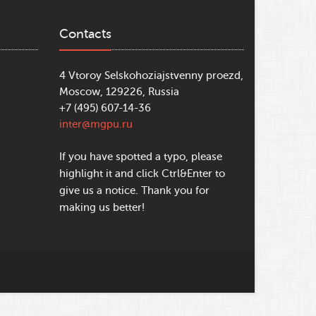
Contacts
4 Vtoroy Selskohoziajstvenny proezd,
Moscow, 129226, Russia
+7 (495) 607-14-36
inter@mgpu.ru
If you have spotted a typo, please
highlight it and click Ctrl&Enter to
give us a notice. Thank you for
making us better!