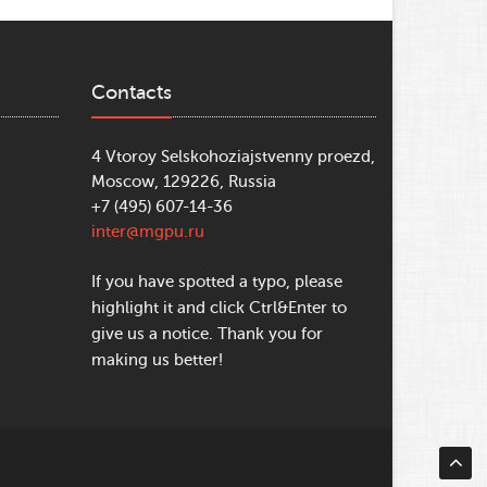
Contacts
4 Vtoroy Selskohoziajstvenny proezd,
Moscow, 129226, Russia
+7 (495) 607-14-36
inter@mgpu.ru
If you have spotted a typo, please
highlight it and click Ctrl&Enter to
give us a notice. Thank you for
making us better!