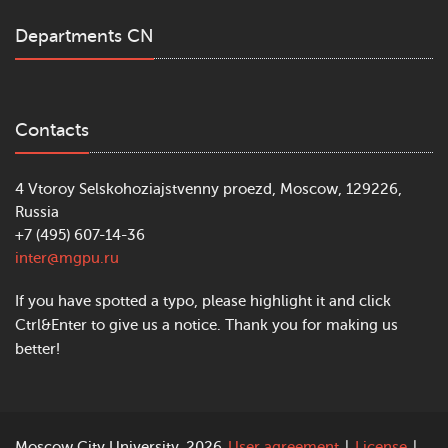
Departments CN
Contacts
4 Vtoroy Selskohoziajstvenny proezd, Moscow, 129226,
Russia
+7 (495) 607-14-36
inter@mgpu.ru
If you have spotted a typo, please highlight it and click
Ctrl&Enter to give us a notice. Thank you for making us
better!
Moscow City University, 2026
User agreement
|
License
|