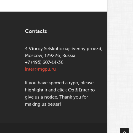
Contacts
4 Vtoroy Selskohoziajstvenny proezd,
Moscow, 129226, Russia
+7 (495) 607-14-36
inter@mgpu.ru
If you have spotted a typo, please
highlight it and click Ctrl&Enter to
give us a notice. Thank you for
making us better!